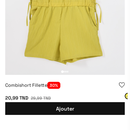
Combishort Fillette
30%
20,99 TND
29,99 TND
Ajouter