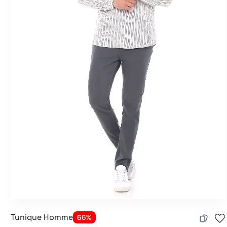
Tunique Homme
66%