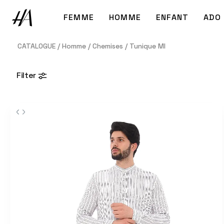
FEMME
HOMME
ENFANT
ADO
tunique-ml homme
CATALOGUE
/
Homme
/
Chemises
/
Tunique Ml
Filter