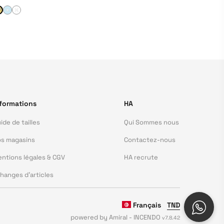
formations
HA
ide de tailles
Qui Sommes nous
s magasins
Contactez-nous
ntions légales & CGV
HA recrute
hanges d'articles
Français
TND
powered by Amiral - INCENDO
v7.8.42