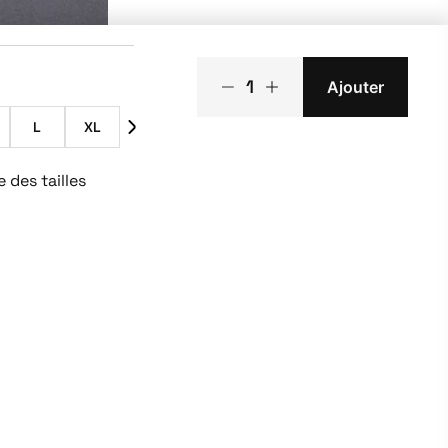
1
Ajouter
L
XL
 des tailles